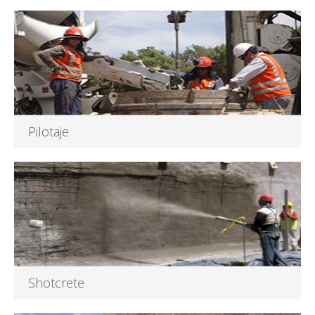
La técnica del «Soil Nailing» es un método que nos...
Leer más
Pilotaje
Hemos estado presente en numerosos proyectos de
desarrollo urbano, marítimo...
Leer más
Shotcrete
Es un proceso por el cual el hormigón comprimido es...